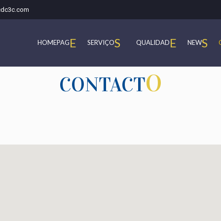
cdc3c.com
E
S
E
S
HOMEPAG
SERVIÇO
QUALIDAD
NEW
O
CONTACT