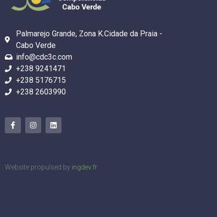
Palmarejo Grande, Zona K.Cidade da Praia -
Cabo Verde
info@cdc3c.com
+238 9241471
+238 5176715
+238 2603990
Website propulsed by
ingdev.fr