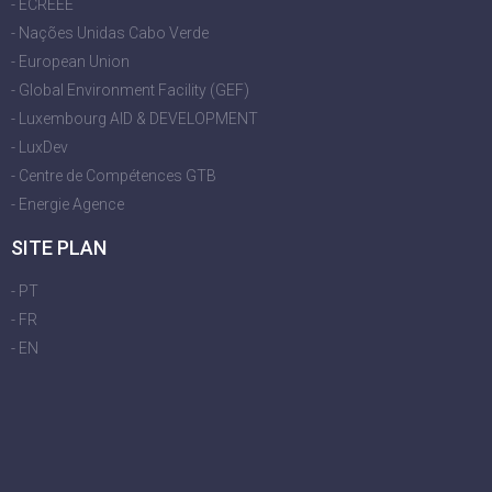
- ECREEE
- Nações Unidas Cabo Verde
- European Union
- Global Environment Facility (GEF)
- Luxembourg AID & DEVELOPMENT
- LuxDev
- Centre de Compétences GTB
- Energie Agence
SITE PLAN
- PT
- FR
- EN