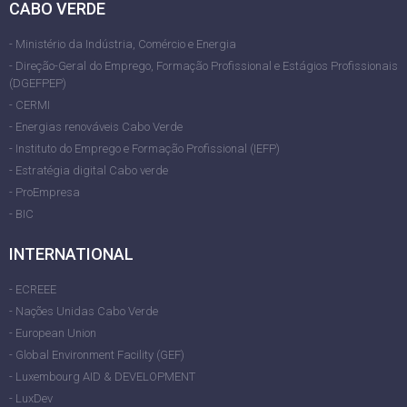
CABO VERDE
- Ministério da Indústria, Comércio e Energia
- Direção-Geral do Emprego, Formação Profissional e Estágios Profissionais
(DGEFPEP)
- CERMI
- Energias renováveis Cabo Verde
- Instituto do Emprego e Formação Profissional (IEFP)
- Estratégia digital Cabo verde
- ProEmpresa
- BIC
INTERNATIONAL
- ECREEE
- Nações Unidas Cabo Verde
- European Union
- Global Environment Facility (GEF)
- Luxembourg AID & DEVELOPMENT
- LuxDev