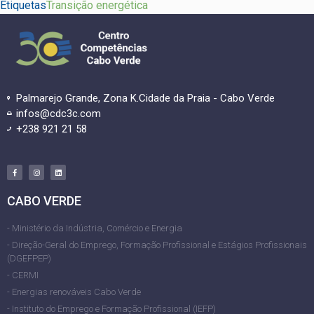
Etiquetas
Transição energética
Palmarejo Grande, Zona K.Cidade da Praia - Cabo Verde
infos@cdc3c.com
+238 921 21 58
CABO VERDE
- Ministério da Indústria, Comércio e Energia
- Direção-Geral do Emprego, Formação Profissional e Estágios Profissionais
(DGEFPEP)
- CERMI
- Energias renováveis Cabo Verde
- Instituto do Emprego e Formação Profissional (IEFP)